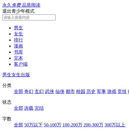
永久
免费
品质阅读
退出青少年模式
男生
女生
排行
漫画
书库
完本
客户端
男生
女生
出版
分类
全部
奇幻
玄幻
武侠
仙侠
都市
校园
历史
军事
游戏
竞技
状态
全部
连载
完结
字数
全部
50万以下
50-100万
100-200万
200-300万
300万以上