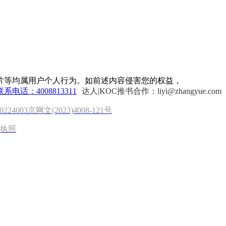
片等均属用户个人行为。如前述内容侵害您的权益，
联系电话：4008813311
达人|KOC推书合作：liyi@zhangyue.com
0224003
京网文(2023)4008-121号
执照