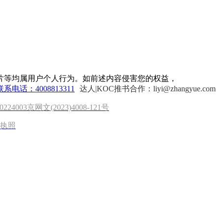
片等均属用户个人行为。如前述内容侵害您的权益，
联系电话：4008813311
达人|KOC推书合作：liyi@zhangyue.com
0224003
京网文(2023)4008-121号
执照