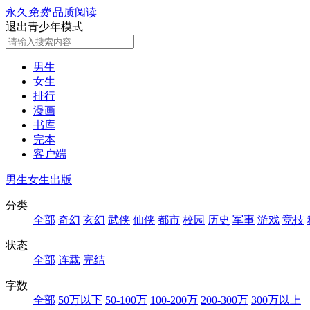
永久
免费
品质阅读
退出青少年模式
男生
女生
排行
漫画
书库
完本
客户端
男生
女生
出版
分类
全部
奇幻
玄幻
武侠
仙侠
都市
校园
历史
军事
游戏
竞技
状态
全部
连载
完结
字数
全部
50万以下
50-100万
100-200万
200-300万
300万以上