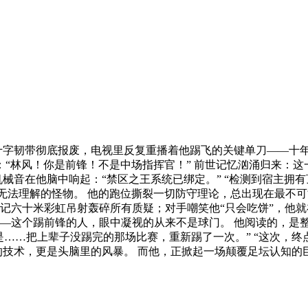
十字韧带彻底报废，电视里反复重播着他踢飞的关键单刀——十
：“林风！你是前锋！不是中场指挥官！” 前世记忆汹涌归来：这
械音在他脑中响起：“禁区之王系统已绑定。” “检测到宿主拥有
个无法理解的怪物。 他的跑位撕裂一切防守理论，总出现在最不
用一记六十米彩虹吊射轰碎所有质疑；对手嘲笑他“只会吃饼”，他
—这个踢前锋的人，眼中凝视的从来不是球门。 他阅读的，是整
只是……把上辈子没踢完的那场比赛，重新踢了一次。” “这次，
的技术，更是头脑里的风暴。 而他，正掀起一场颠覆足坛认知的