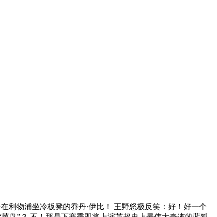
在利物浦坐冷板凳的乔丹·伊比！ 王野怒极反笑：好！好一个
“菜鸟”？ 不！那是下赛季即将上演英超史上最伟大奇迹的蓝狐