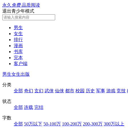
永久
免费
品质阅读
退出青少年模式
男生
女生
排行
漫画
书库
完本
客户端
男生
女生
出版
分类
全部
奇幻
玄幻
武侠
仙侠
都市
校园
历史
军事
游戏
竞技
状态
全部
连载
完结
字数
全部
50万以下
50-100万
100-200万
200-300万
300万以上