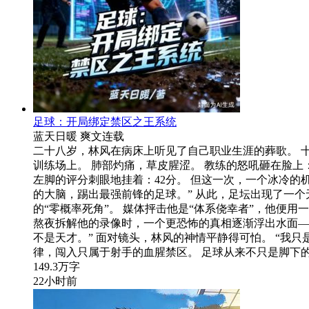
足球：开局绑定禁区之王系统
蓝天日暖
爽文
连载
二十八岁，林风在病床上听见了自己职业生涯的葬歌。 
训练场上。 肺部灼痛，草皮腥涩。 教练的怒吼砸在脸上
左脚的评分刺眼地挂着：42分。 但这一次，一个冰冷的机
的大脑，踢出最强前锋的足球。” 从此，足坛出现了一
的“零概率死角”。 媒体抨击他是“体系侥幸者”，他便
熬夜拆解他的录像时，一个更恐怖的真相逐渐浮出水面—
不是天才。” 面对镜头，林风的神情平静得可怕。 “我
律，闯入只属于射手的血腥禁区。 足球从来不只是脚下
149.3万字
22小时前