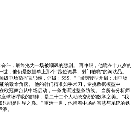
年奋斗，最终沦为一场被嘲讽的悲剧。 再睁眼，他跪在十八岁的
一世，他仍是数据单上那个“跑位诡异、射门糟糕”的淘汰品。
顶级中场指挥官思维，评级：SSS。” “强制转型开启：用中场
可能的致命角落。 他的射门精准如手术刀，专挑数据模型中
就在欧冠舞台从中场启动，一条龙碾过整条防线。 当所有分析师
座球场呼吸的韵律，是二十二个人动态交织的数学之美。 “我
终点只能是世界之巅。” 重活一世，他携着中场的智慧与系统的铁
巨浪。