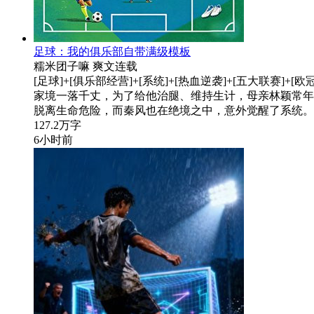
足球：我的俱乐部自带满级模板
糯米团子嘛
爽文
连载
[足球]+[俱乐部经营]+[系统]+[热血逆袭]+[五大联
家境一落千丈，为了给他治腿、维持生计，母亲林颖常年
脱离生命危险，而秦风也在绝境之中，意外觉醒了系统。
127.2万字
6小时前