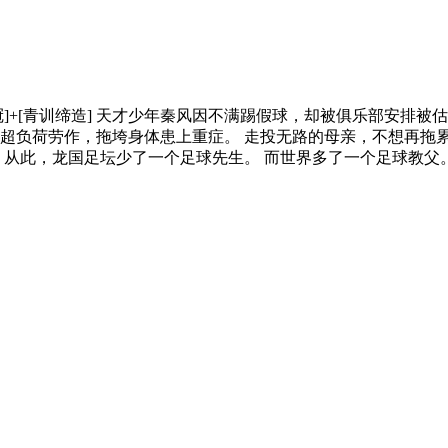
赛]+[欧冠]+[青训缔造] 天才少年秦风因不满踢假球，却被俱乐部
超负荷劳作，拖垮身体患上重症。 走投无路的母亲，不想再拖
 从此，龙国足坛少了一个足球先生。 而世界多了一个足球教父