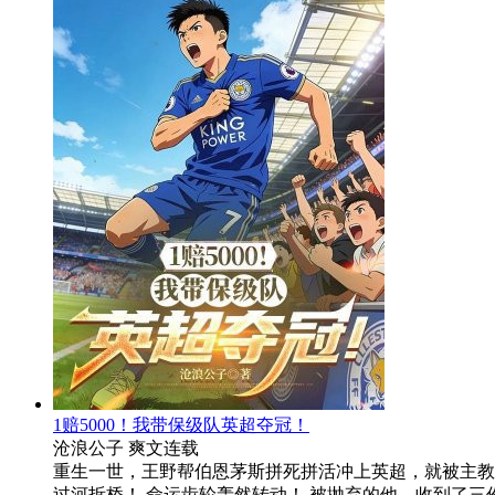
1赔5000！我带保级队英超夺冠！
沧浪公子
爽文
连载
重生一世，王野帮伯恩茅斯拼死拼活冲上英超，就被主教练
过河拆桥！ 命运齿轮轰然转动！ 被抛弃的他，收到了三