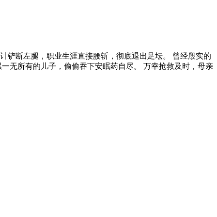
安排被估计铲断左腿，职业生涯直接腰斩，彻底退出足坛。 曾经殷实的
累一无所有的儿子，偷偷吞下安眠药自尽。 万幸抢救及时，母亲
。