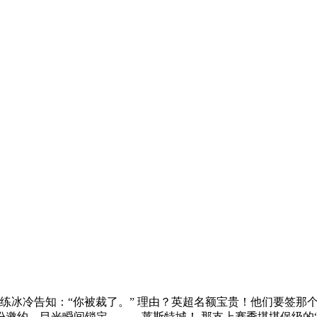
冰冷告知：“你被裁了。” 理由？英超名额宝贵！他们要签那个
份邀约，目光瞬间锁定—— 莱斯特城！ 那支上赛季堪堪保级的