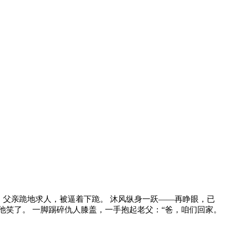
 父亲跪地求人，被逼着下跪。 沐风纵身一跃——再睁眼，已
他笑了。 一脚踢碎仇人膝盖，一手抱起老父：“爸，咱们回家。