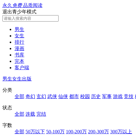
永久
免费
品质阅读
退出青少年模式
男生
女生
排行
漫画
书库
完本
客户端
男生
女生
出版
分类
全部
奇幻
玄幻
武侠
仙侠
都市
校园
历史
军事
游戏
竞技
状态
全部
连载
完结
字数
全部
50万以下
50-100万
100-200万
200-300万
300万以上