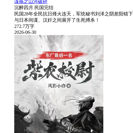
谍殇之山河破碎
沉醉四月
民国
完结
民国28年全民抗日烽火连天，军统秘书刘泽之阴差阳错
与日本间谍、汉奸之间展开了生死搏杀！
272.7万字
2026-06-30