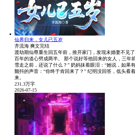
仙界归来，女儿已五岁
齐流海
爽文
完结
渡劫期仙尊重生回五年前，推开家门，发现未婚妻不见了。
百年的道心劈成两半。 那个说好等他回来的女人，三年前
雪走之前，还说了什么？” 奶妈抹着眼泪：“她说，如果有
颤抖的声音：“你终于肯回来了？” 纪明没回答，低头看
来。
231.3万字
2026-07-15