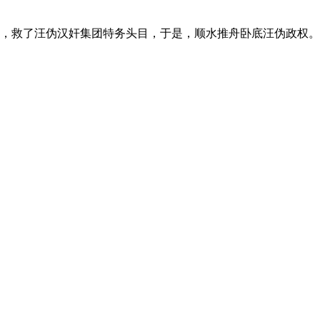
下，救了汪伪汉奸集团特务头目，于是，顺水推舟卧底汪伪政权