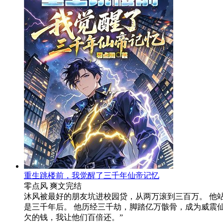
重生跳楼前，我觉醒了三千年仙帝记忆
零点风
爽文
完结
沐风被最好的朋友坑进校园贷，从两万滚到三百万。 他站
是三千年后。 他历经三千劫，脚踏亿万骸骨，成为威震仙
欠的钱，我让他们百倍还。”