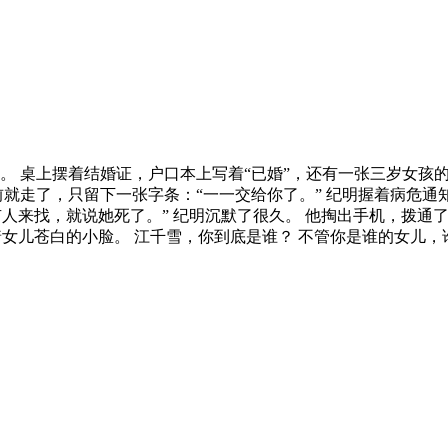
 桌上摆着结婚证，户口本上写着“已婚”，还有一张三岁女孩的照
就走了，只留下一张字条：“一一交给你了。” 纪明握着病危通
人来找，就说她死了。” 纪明沉默了很久。 他掏出手机，拨通了
着女儿苍白的小脸。 江千雪，你到底是谁？ 不管你是谁的女儿