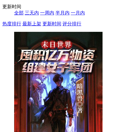
更新时间
全部
三天内
一周内
半月内
一月内
热度排行
最新上架
更新时间
评分排行