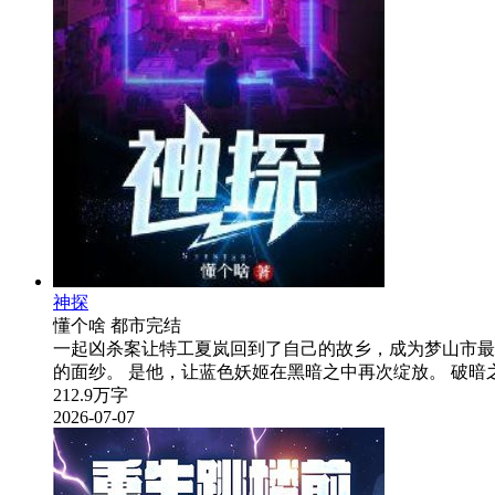
神探
懂个啥
都市
完结
一起凶杀案让特工夏岚回到了自己的故乡，成为梦山市最
的面纱。 是他，让蓝色妖姬在黑暗之中再次绽放。 破暗
212.9万字
2026-07-07