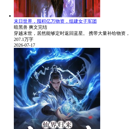
末日世界，囤积亿万物资，组建女子军团
暗黑兽
爽文
完结
穿越末世，居然能够定时返回蓝星。 携带大量补给物资
207.1万字
2026-07-17