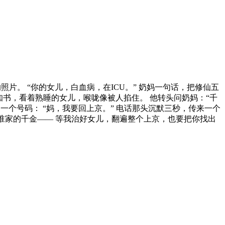
片。 “你的女儿，白血病，在ICU。” 奶妈一句话，把修仙五
知书，看着熟睡的女儿，喉咙像被人掐住。 他转头问奶妈：“千
一个号码： “妈，我要回上京。” 电话那头沉默三秒，传来一个
，谁家的千金—— 等我治好女儿，翻遍整个上京，也要把你找出