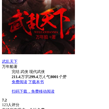
武乱天下
万年船
著
完结
武侠
现代武侠
211.4
万字
|
299.4
万人气
|
8001
个赞
免费阅读
下载本书
扫码下载，免费移动阅读
7.2
123人评分