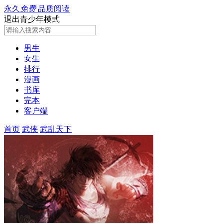
永久
免费
品质阅读
退出青少年模式
男生
女生
排行
漫画
书库
完本
客户端
首页
武侠
武乱天下