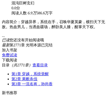
混沌巨树
玄幻
0.0分
阅读人数
6.9万
586.6万字
内容简介：穿越异界，系统在手，召唤华夏英豪，横扫天下无
敌。热血男儿，当洒血疆场，醉卧美人膝，醒掌天下权。
...
已读
您还没有开始阅读哦
最新
第2771章 光明本源
已完结
加入书架
免费试读
下载阅读
目录
（共2771章）
查看目录
第1章 穿越，系统觉醒
第2章 果断杀伐
第3章 一流名将，孙尚香
新书推荐