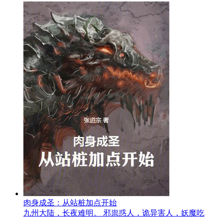
肉身成圣：从站桩加点开始
九州大陆，长夜难明。 邪祟惑人，诡异害人，妖魔吃