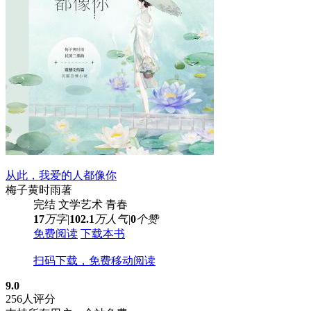
从此，我爱的人都像你
梅子黄时雨
著
完结
文学艺术
青春
17
万字
|
102.1
万人气
|
0
个赞
免费阅读
下载本书
扫码下载，免费移动阅读
9.0
256人评分