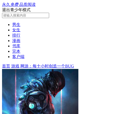
永久
免费
品质阅读
退出青少年模式
男生
女生
排行
漫画
书库
完本
客户端
首页
游戏
网游：每十小时创造一个BUG