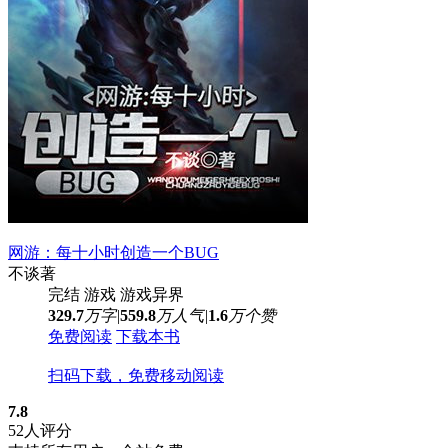
网游：每十小时创造一个BUG
不谈
著
完结
游戏
游戏异界
329.7
万字
|
559.8
万人气
|
1.6
万个赞
免费阅读
下载本书
扫码下载，免费移动阅读
7.8
52人评分