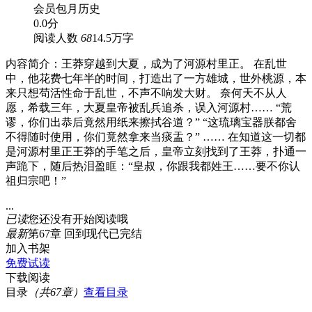
会员包月
历史
0.0分
阅读人数
68
14.5万字
内容简介：王莽穿越到大夏，成为了河源村里正。 在乱世
中，他花费七年半的时间，打造出了一方雄城，世外桃源，本
来只想苟活性命于乱世，不声不响发大财。 奈何天不从人
愿，希载三年，大夏皇帝被乱兵追杀，误入河源村…… “荒
谬，你们出恭后竟然用纸来擦拭谷道？” “这琉璃宝器朕都舍
不得随时使用，你们竟然拿来当痰盂？” …… 在知道这一切都
是河源村里正王莽的手笔之后，皇帝立刻找到了王莽，扑通一
声跪下，随后热泪盈眶：“皇叔，你跟我都姓王……要不你认
祖归宗吧！”
...
已读
您还没有开始阅读哦
最新
第67章 回到现代
已完结
加入书架
免费试读
下载阅读
目录
（共67章）
查看目录