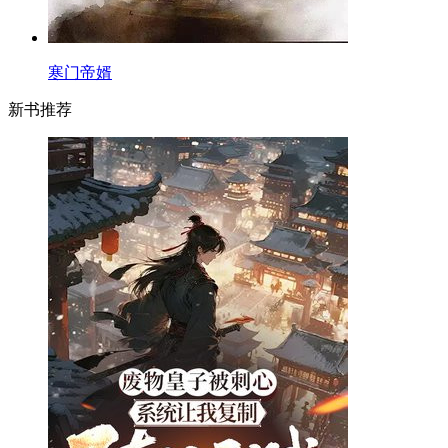
寒门帝婿
新书推荐