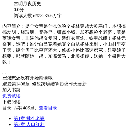
古明月夜
历史
0.0分
阅读人数
6672
235.6万字
内容简介：娶个女帝是什么体验？杨林穿越大乾寒门，本想搞
搞发明，烧玻璃、卖香皂，赚点小钱。却不想捡个老婆，竟是
落魄女帝，非逼他起义复国，造红衣巨炮，铁甲战船！杨林无
奈啊，造吧！谁让自己宠着她呢？自从杨林来到，小山村里变
了天，建个房子比皇宫还大，修条小路比高速都宽，只要娘子
想要，那就陪她一起，东瀛策马，北美扬鞭，送她一个盛世大
乾！
...
已读
您还没有开始阅读哦
最新
第1406章 修改跨境结算协议
昨天更新
加入书架
免费试读
下载阅读
目录
（共1406章）
查看目录
第1章 挑个老婆
第2章 人口红利