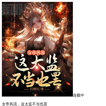
连载中
女帝风流，这太监不当也罢