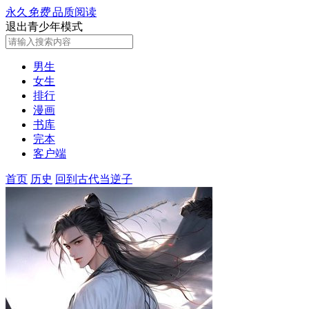
永久
免费
品质阅读
退出青少年模式
男生
女生
排行
漫画
书库
完本
客户端
首页
历史
回到古代当逆子