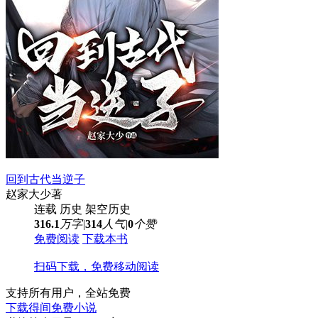
回到古代当逆子
赵家大少
著
连载
历史
架空历史
316.1
万字
|
314
人气
|
0
个赞
免费阅读
下载本书
扫码下载，免费移动阅读
支持所有用户，全站免费
下载得间免费小说