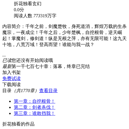
折花独看
玄幻
0.0分
阅读人数
773
319万字
内容简介：千年之前，剑魔楚牧，身死道消，辉煌万载的生杀
魔宗，一夜成尘！千年之后，少年楚枫，自挖根骨，逆天崛
起！掌魔剑，修剑道！纵是无根之萍，亦有无限可能！这九天
十地，八荒万域！登高而望！谁能与我一战？
...
已读
您还没有开始阅读哦
最新
第一千七百七十章：落幕，终章
已完结
加入书架
免费试读
下载阅读
目录
（共1770章）
查看目录
第一章：自挖根骨！
第二章：剑者杀伐！
第三章：谁敢挡我！
折花独看的作品