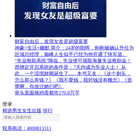
财富自由后，发现女友是超级富婆
神豪+生活+幽默 简介：24岁的阳晖，刚刚被确认升任为
区域总经理，巅峰人生似乎已经为他开通了快车道。
“失业救助系统”降临，失业便可领取海量失业救助金！
而绑定开启系统的条件是：7天内成为失业人士！ 从
此，一个流氓财阀诞生了...... 本书又名：《这个刺头，
怎么那么有钱？》《我不爱钱，我对钱没有概念》《造
孽啊，你放过她们吧》
骨头里面挑鸡蛋
都市
270.8万字
登录
精选
男生
女生
出版
排行
联系电话：4008813311