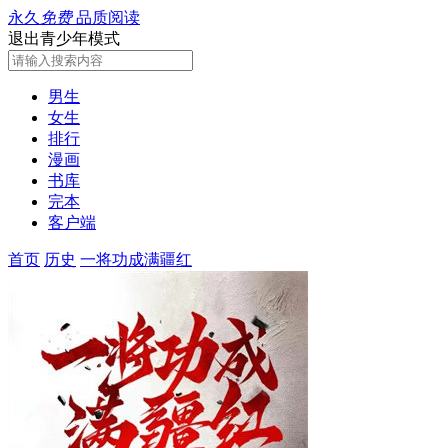
永久
免费
品质阅读
退出青少年模式
男生
女生
排行
漫画
书库
完本
客户端
首页
历史
一将功成满疆红