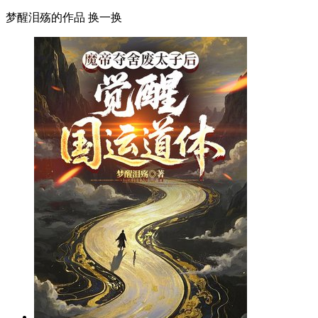
梦醒泪殇的作品
换一换