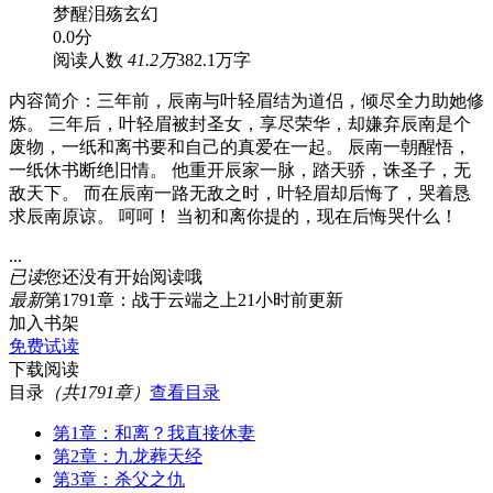
梦醒泪殇
玄幻
0.0分
阅读人数
41.2万
382.1万字
内容简介：三年前，辰南与叶轻眉结为道侣，倾尽全力助她修
炼。 三年后，叶轻眉被封圣女，享尽荣华，却嫌弃辰南是个
废物，一纸和离书要和自己的真爱在一起。 辰南一朝醒悟，
一纸休书断绝旧情。 他重开辰家一脉，踏天骄，诛圣子，无
敌天下。 而在辰南一路无敌之时，叶轻眉却后悔了，哭着恳
求辰南原谅。 呵呵！ 当初和离你提的，现在后悔哭什么！
...
已读
您还没有开始阅读哦
最新
第1791章：战于云端之上
21小时前更新
加入书架
免费试读
下载阅读
目录
（共1791章）
查看目录
第1章：和离？我直接休妻
第2章：九龙葬天经
第3章：杀父之仇