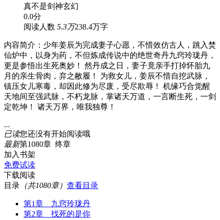
真不是剑神
玄幻
0.0分
阅读人数
5.3万
238.4万字
内容简介：少年姜辰为完成妻子心愿，不惜效仿古人，跳入焚
仙炉中，以身为药，不但炼成传说中的绝世奇丹九窍玲珑丹，
更是参悟出生死奥妙！ 然丹成之日，妻子竟亲手打掉怀胎九
月的亲生骨肉，弃之敝履！ 为救女儿，姜辰不惜自挖武脉，
镇压女儿寒毒，却因此修为尽废，受尽欺辱！ 机缘巧合觉醒
天地间至强武脉，不朽龙脉，掌诸天万道，一言断生死，一剑
定乾坤！ 诸天万界，唯我独尊！
...
已读
您还没有开始阅读哦
最新
第1080章 终章
加入书架
免费试读
下载阅读
目录
（共1080章）
查看目录
第1章 九窍玲珑丹
第2章 找死的是你