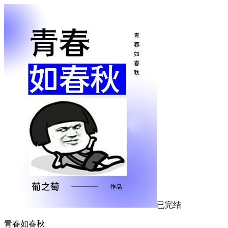
已完结
青春如春秋