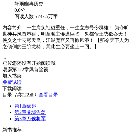
轩雨幽冉
历史
0.0分
阅读人数
37
37.5万字
内容简介：一生肩负社稷重任，一生立志号令群雄！ 为夺旷
世神兵凤首箜篌，明圣君主惨遭诬陷，鬼都帝王势欲吞天！
侠义之士丧尽天良，江湖魔宫又再掀风浪！ 【那令天下人为
之倾倒的玉阶龙椅，我此生必要坐上一回。】
...
已读
您还没有开始阅读哦
最新
第122章凤首箜篌
加入书架
免费试读
下载阅读
目录
（共122章）
查看目录
第1章缘起
第2章兑城告急
第3章万俟将军
新书推荐