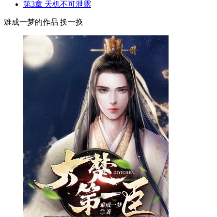
第3章 天机不可泄露
难成一梦的作品
换一换