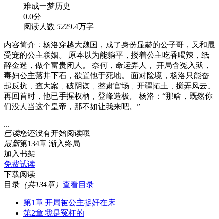
难成一梦
历史
0.0分
阅读人数
52
29.4万字
内容简介：杨洛穿越大魏国，成了身份显赫的公子哥，又和最
受宠的公主联姻。 原本以为能躺平，搂着公主吃香喝辣，纸
醉金迷，做个富贵闲人。 奈何，命运弄人， 开局含冤入狱，
毒妇公主落井下石，欲置他于死地。 面对险境，杨洛只能奋
起反抗，查大案，破阴谋，整肃官场，开疆拓土，搅弄风云。
再回首时，他已手握权柄，登峰造极。 杨洛：“那啥，既然你
们没人当这个皇帝，那不如让我来吧。”
...
已读
您还没有开始阅读哦
最新
第134章 渐入终局
加入书架
免费试读
下载阅读
目录
（共134章）
查看目录
第1章 开局被公主捉奸在床
第2章 我是冤枉的