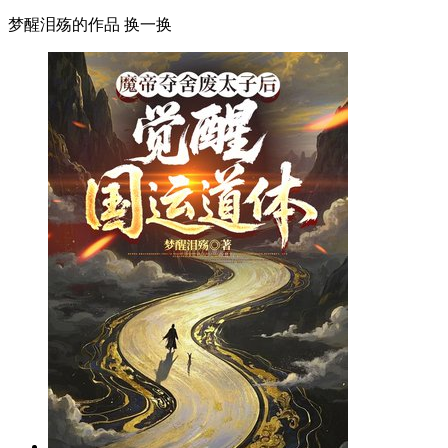
梦醒泪殇的作品
换一换