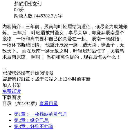
梦醒泪殇
玄幻
0.0分
阅读人数
1445
382.3万字
内容简介：三年前，辰南与叶轻眉结为道侣，倾尽全力助她修
炼。 三年后，叶轻眉被封圣女，享尽荣华，却嫌弃辰南是个
废物，一纸和离书要和自己的真爱在一起。 辰南一朝醒悟，
一纸休书断绝旧情。 他重开辰家一脉，踏天骄，诛圣子，无
敌天下。 而在辰南一路无敌之时，叶轻眉却后悔了，哭着恳
求辰南原谅。 呵呵！ 当初和离你提的，现在后悔哭什么！
...
已读
您还没有开始阅读哦
最新
第1791章：战于云端之上
13小时前更新
加入书架
免费试读
下载阅读
目录
（共1791章）
查看目录
第1章：一枚残缺的灵气丹
第2章：缘分已尽
第3章：好狗不挡道