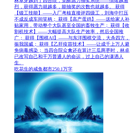
林卓穿越到了四合院，觉醒愿力抽奖系统——情绪越激
烈，获得愿力就越多，能抽奖的次数也就越多。 获得
【锻工技能】——入厂考核直接评四级工，刘海中打压
不成反成车间笑柄； 获得【高产蛋鸡】——送给家人补
贴家用，带动整个大队甚至全国的畜牧生产； 获得【收
割机技术】——大幅提高大队生产效率，然后全国推
广； 获得【围棋AI】——与东洋围棋交流，大杀四方，
振我国威； 获得【乙肝疫苗技术】——让成千上万人避
免病毒感染； 当四合院众禽还在算计三瓜两枣时，林卓
已改写自己和千万普通人的命运，过上自己的潇洒人
生。
吃花生的咸鱼
都市
250.1万字