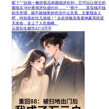
呢？” “比较一般的奖品有颜值进化剂，它可以让宿主的
颜值从78分逐渐进化成95分……” “那个……其实钱不钱
的无所谓，能不能抽奖的也没什么关系，主要我这人
吧，特别喜欢玩儿游戏！” 从此张敬东靠着神豪系统逆
天改命，走上了人生巅峰。
云里狂生
都市
437.8万字