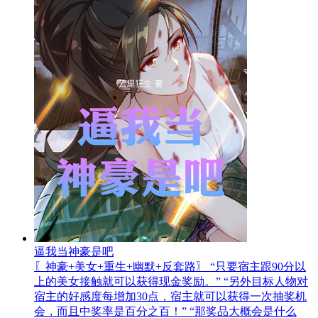
逼我当神豪是吧
〖神豪+美女+重生+幽默+反套路〗 “只要宿主跟90分以
上的美女接触就可以获得现金奖励。” “另外目标人物对
宿主的好感度每增加30点，宿主就可以获得一次抽奖机
会，而且中奖率是百分之百！” “那奖品大概会是什么