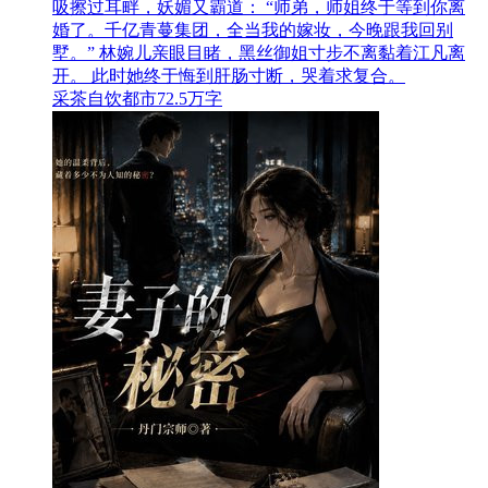
吸擦过耳畔，妖媚又霸道： “师弟，师姐终于等到你离
婚了。千亿青蔓集团，全当我的嫁妆，今晚跟我回别
墅。” 林婉儿亲眼目睹，黑丝御姐寸步不离黏着江凡离
开。 此时她终于悔到肝肠寸断，哭着求复合。
采茶自饮
都市
72.5万字