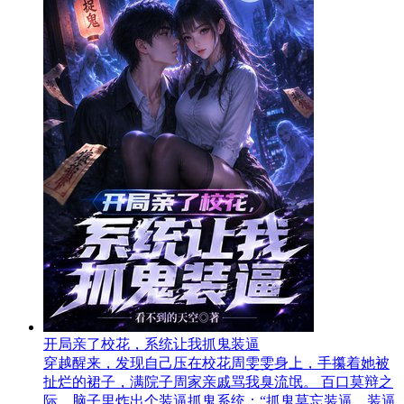
开局亲了校花，系统让我抓鬼装逼
穿越醒来，发现自己压在校花周雯雯身上，手攥着她被
扯烂的裙子，满院子周家亲戚骂我臭流氓。 百口莫辩之
际，脑子里炸出个装逼抓鬼系统：“抓鬼莫忘装逼，装逼