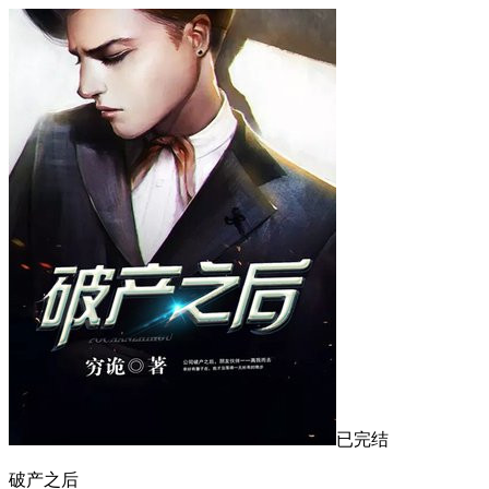
已完结
破产之后