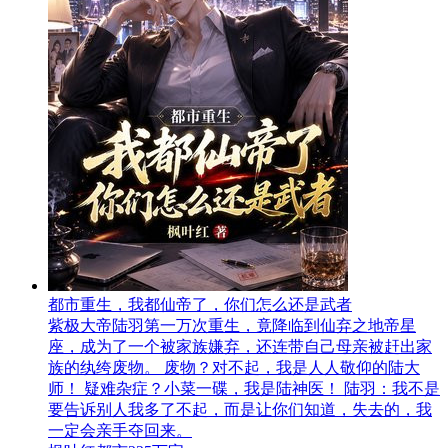
都市重生，我都仙帝了，你们怎么还是武者
紫极大帝陆羽第一万次重生，竟降临到仙弃之地帝星
座，成为了一个被家族嫌弃，还连带自己母亲被赶出家
族的纨绔废物。 废物？对不起，我是人人敬仰的陆大
师！ 疑难杂症？小菜一碟，我是陆神医！ 陆羽：我不是
要告诉别人我多了不起，而是让你们知道，失去的，我
一定会亲手夺回来。