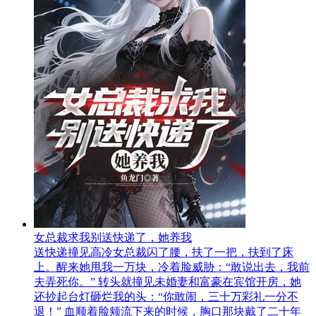
女总裁求我别送快递了，她养我
送快递撞见高冷女总裁闪了腰，扶了一把，扶到了床
上。醒来她甩我一万块，冷着脸威胁：“敢说出去，我前
夫弄死你。” 转头就撞见未婚妻和富豪在宾馆开房，她
还抄起台灯砸烂我的头：“你敢闹，三十万彩礼一分不
退！” 血顺着脸颊流下来的时候，胸口那块戴了二十年