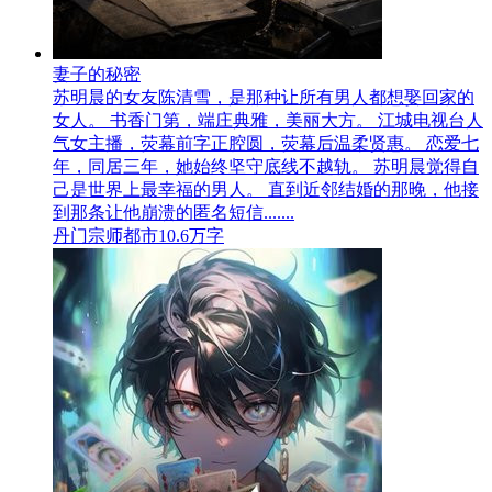
妻子的秘密
苏明晨的女友陈清雪，是那种让所有男人都想娶回家的
女人。 书香门第，端庄典雅，美丽大方。 江城电视台人
气女主播，荧幕前字正腔圆，荧幕后温柔贤惠。 恋爱七
年，同居三年，她始终坚守底线不越轨。 苏明晨觉得自
己是世界上最幸福的男人。 直到近邻结婚的那晚，他接
到那条让他崩溃的匿名短信.......
丹门宗师
都市
10.6万字