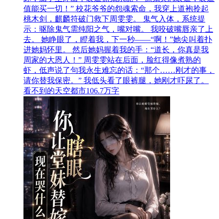
值能买一切！” 校花爷爷的怨魂索命，我穿上道袍拎起
桃木剑，麒麟符破门救下周雯雯。 鬼气入体，系统提
示：驱除鬼气需纯阳之气，嘴对嘴。 我咬破嘴唇亲了上
去。 她睁眼了，瞪着我，下一秒——“啊！”她尖叫着扑
进她妈怀里。 然后她妈握着我的手：“道长，你真是我
周家的大恩人！” 周雯雯站在后面，脸红得像煮熟的
虾，低声说了句我永生难忘的话：“那个……刚才的事，
请你替我保密。” 我低头看了眼裤腿，她刚才吓尿了。
看不到的天空
都市
106.7万字