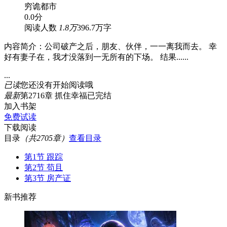
穷诡
都市
0.0分
阅读人数
1.8万
396.7万字
内容简介：公司破产之后，朋友、伙伴，一一离我而去。 幸
好有妻子在，我才没落到一无所有的下场。 结果......
...
已读
您还没有开始阅读哦
最新
第2716章 抓住幸福
已完结
加入书架
免费试读
下载阅读
目录
（共2705章）
查看目录
第1节 跟踪
第2节 苟且
第3节 房产证
新书推荐