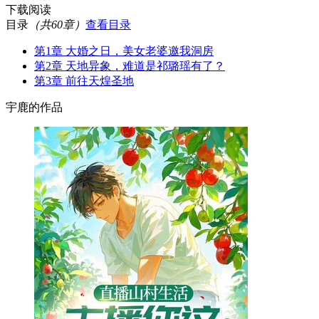
下载阅读
目录
（共60章）
查看目录
第1章 大婚之日，美女老婆邀我洞房
第2章 天地异象，难道是祁璐瑶有了？
第3章 前往天煌圣地
宇鹿的作品