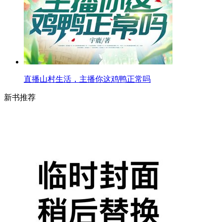
直播山村生活，主播你这鸡鸭正常吗
新书推荐