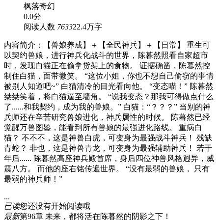
枫落
奇幻
0.0分
阅读人数
7633
22.4万字
内容简介：【兽娘养成】＋【全民神兵】＋【日常】 重生可
以契约兽娘，进行神兵化战斗的世界，陈暮然照看自家超市
时，发现白猫正在偷拿货架上的食物。 证据确凿，陈暮然控
制住白猫，面带微笑。 “这位小姐，你也不想自己偷窃的事情
被别人知道吧~” 白猫清冷的目光看向他。 “变态喵！” 陈暮然
桀桀笑着，将白猫逼至墙角。 “说我变态？那我可得做点什么
了......和我契约，成为我的兽娘。” 白猫：“？？？” 当别的神
兵师还在辛苦研究兽娘进化，神兵属性的时候。 陈暮然已经
觉醒万兽图鉴，能看到所有兽娘的最强进化路线。 重病白
猫？ 不不不，这是神兽白虎，可变身为最强战斗神兵！ 残缺
青蛇？ 非也，这是神兽青龙，可变身为最强辅助神兵！ 若干
年后...... 陈暮然高座神兵殿首席，身后四位神兽风格迥异，威
震八方。 而他的座右铭传遍世界。 “没有最弱的兽娘， 只有
最弱的神兵师！”
...
已读
您还没有开始阅读哦
最新
第96章 未来，都将活在陈暮然的阴影之下！