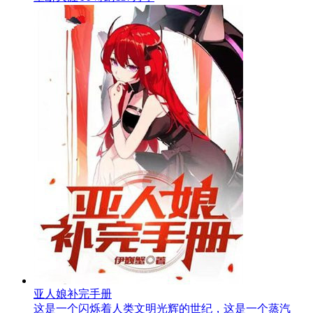
亚人娘补完手册
这是一个闪烁着人类文明光辉的世纪，这是一个蒸汽