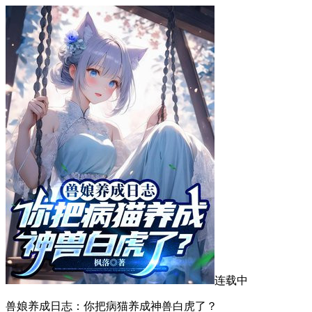
连载中
兽娘养成日志：你把病猫养成神兽白虎了？