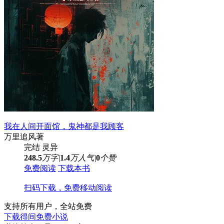
我在人间开面馆，鬼神都是我顾客
万里追风
著
完结
灵异
248.5
万字
|
1.4
万人气
|
0
个赞
免费阅读
下载本书
扫码下载，免费移动阅读
支持所有用户，全站免费
下载得间免费小说