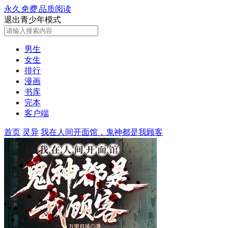
永久
免费
品质阅读
退出青少年模式
男生
女生
排行
漫画
书库
完本
客户端
首页
灵异
我在人间开面馆，鬼神都是我顾客