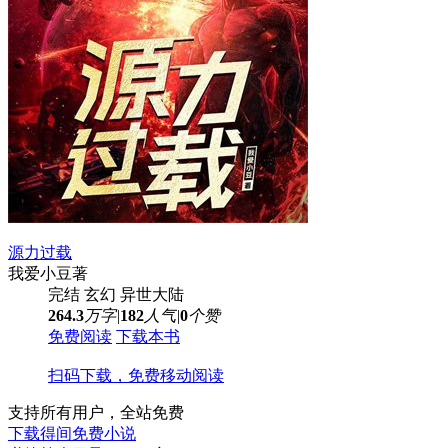
源力过载
我爱小豆
著
完结
玄幻
异世大陆
264.3
万字
|
182
人气
|
0
个赞
免费阅读
下载本书
扫码下载，免费移动阅读
支持所有用户，全站免费
下载得间免费小说