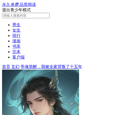
永久
免费
品质阅读
退出青少年模式
男生
女生
排行
漫画
书库
完本
客户端
首页
玄幻
帝魂觉醒，我被全家背叛了十五年