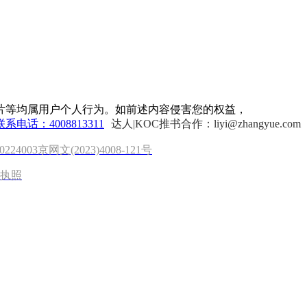
片等均属用户个人行为。如前述内容侵害您的权益，
联系电话：4008813311
达人|KOC推书合作：liyi@zhangyue.com
0224003
京网文(2023)4008-121号
执照