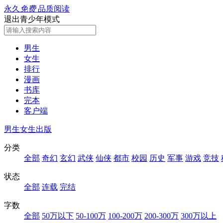
永久
免费
品质阅读
退出青少年模式
男生
女生
排行
漫画
书库
完本
客户端
男生
女生
出版
分类
全部
奇幻
玄幻
武侠
仙侠
都市
校园
历史
军事
游戏
竞技
状态
全部
连载
完结
字数
全部
50万以下
50-100万
100-200万
200-300万
300万以上