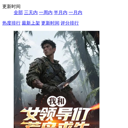
更新时间
全部
三天内
一周内
半月内
一月内
热度排行
最新上架
更新时间
评分排行