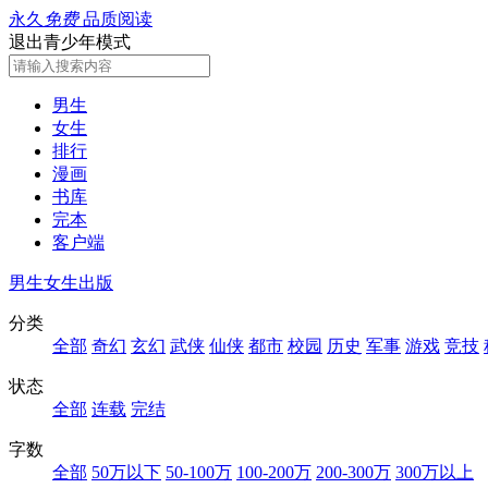
永久
免费
品质阅读
退出青少年模式
男生
女生
排行
漫画
书库
完本
客户端
男生
女生
出版
分类
全部
奇幻
玄幻
武侠
仙侠
都市
校园
历史
军事
游戏
竞技
状态
全部
连载
完结
字数
全部
50万以下
50-100万
100-200万
200-300万
300万以上