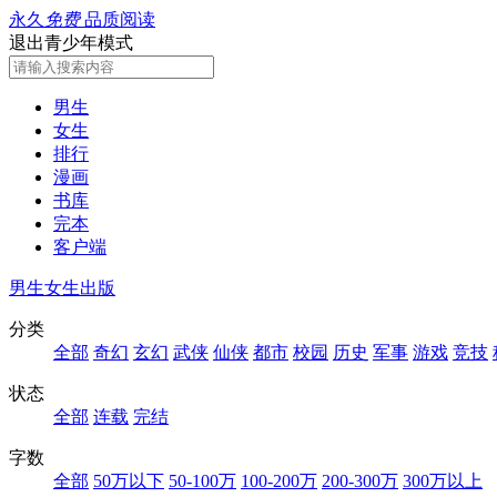
永久
免费
品质阅读
退出青少年模式
男生
女生
排行
漫画
书库
完本
客户端
男生
女生
出版
分类
全部
奇幻
玄幻
武侠
仙侠
都市
校园
历史
军事
游戏
竞技
状态
全部
连载
完结
字数
全部
50万以下
50-100万
100-200万
200-300万
300万以上