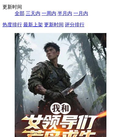
更新时间
全部
三天内
一周内
半月内
一月内
热度排行
最新上架
更新时间
评分排行