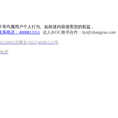
片等均属用户个人行为。如前述内容侵害您的权益，
联系电话：4008813311
达人|KOC推书合作：liyi@zhangyue.com
0224003
京网文(2023)4008-121号
执照