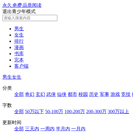
永久
免费
品质阅读
退出青少年模式
男生
女生
排行
漫画
书库
完本
客户端
男生
女生
分类
全部
奇幻
玄幻
武侠
仙侠
都市
校园
历史
军事
游戏
竞技
字数
全部
50万以下
50-100万
100-200万
200-300万
300万以上
更新时间
全部
三天内
一周内
半月内
一月内