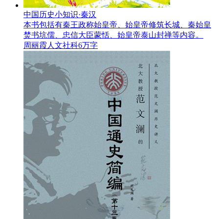
中国历史小知识·秦汉
本书包括有秦王政称始皇帝、始皇帝修筑长城、秦始皇
焚书坑儒、忠信大臣蒙恬、始皇帝泰山封禅等内容。
周丽霞
人文社科
6万字