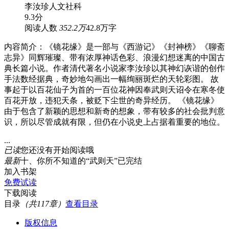
李汝珍
人文社科
9.3分
阅读人数
352.2万
42.8万字
内容简介：《镜花缘》是一部与《西游记》《封神榜》《聊斋
志异》同辉璀璨、带有浓厚神话色彩、浪漫幻想迷离的中国古
典长篇小说。作者清代著名小说家李汝珍以其神幻诙谐的创作
手法数经据典，奇妙地勾画出一幅绚丽斑烂的天轮彩图。 故
事起于以百花仙子为首的一百位花神因奉武则天诏令在寒冬使
百花开放，违犯天条，被贬下尘世的奇异经历。 《镜花缘》
由于包含了新颖的思想和新奇的想象，带有较多的社会批判意
识，所以尽管成就有限，但仍在小说史上占据着重要的地位。
...
已读
您还没有开始阅读哦
最新
十、你所不知道的“武则天”
已完结
加入书架
免费试读
下载阅读
目录
（共117章）
查看目录
版权信息