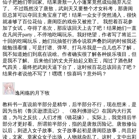
仙子把她们带回家。结果唐敖一入小蓬莱竟然成仙抛弃凡尘
了。 不过既然没了唐敖，武则天又要整个才女科考，那唐闺
臣总算可以夺回主角宝座了吧！结果一众女子突然涌入，很快
就凑够了百位花仙，唐闺臣的戏份又被抢了。 我想着百花参
加了女试，夺得了名次，那应该回天上去了吧！结果她们一直
在凡间开party，不停地吃喝玩乐。我好绝望，作者写了将近二
十回的吃喝玩乐，她们玩抽签行酒令说双声叠韵词的时候我还
能勉强看懂，可是打谱、弹琴、打马吊我是一点儿也不了解，
我不知道她们到底在说啥。作者确实很了解各种娱乐项目，但
是我不了解。 后来他们的丈夫开始起义勤王，闯过了酒色财
气四关，最终把武则天逼下台了，这时候百花总该回去了吧？
结果作者说他不写了！嘿嘿！惊喜吗？意外吗？
逸闲殇的月下牧
教科书一直说前半部分是精华，后半部分不行，现在想来，是
因为当初《鲁滨逊漂流记》、《格列佛游记》在国内大行其
道，为与之反抗，人们才推《镜花缘》。实际上，我觉得后半
部分才更好看。所谓前半部分，指的是唐敖历险记。唐敖修仙
以后，则进入女子故事。女子故事起初是唐闺臣故事，尚且好
读，文家、章家众女子出场，人物就杂乱了。这时，文中出彩