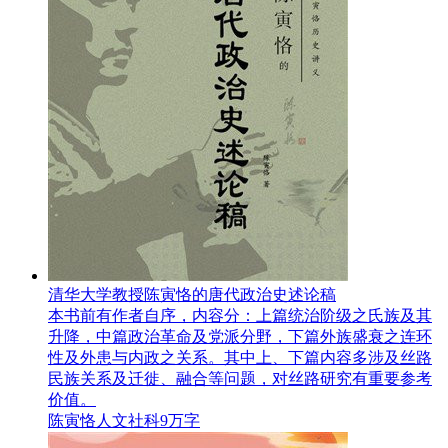
清华大学教授陈寅恪的唐代政治史述论稿
本书前有作者自序，内容分：上篇统治阶级之氏族及其
升降，中篇政治革命及党派分野，下篇外族盛衰之连环
性及外患与内政之关系。其中上、下篇内容多涉及丝路
民族关系及迁徙、融合等问题，对丝路研究有重要参考
价值。
陈寅恪
人文社科
9万字