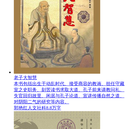
老子大智慧
本书包括出生于动乱时代、接受商容的教诲、担任守藏
室之史职务、刻苦读书求取大道、孔子前来请教问礼、
失官回归故里、闲居与孔子论道、宣讲传播自然之道、
对阴阳二气的研究等内容。
郭艳红
人文社科
8.8万字