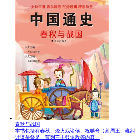
春秋与战国
本书包括有春秋、烽火戏诸侯、祝聃弯弓射周王、雍纠
计谋杀祭足、曹刿三击鼓退敌等内容。