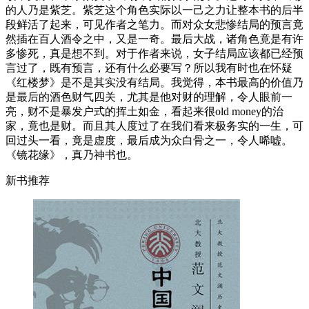
的人乃是紫芝。紫芝这个角色实际以一己之力让整本书的后半
段鲜活了起来，可见作者之笔力。而对众女悲惨结局的预言竟
然插在百人酒令之中，又是一奇。最后大战，诸角色竟是有许
多惨死，真是想不到。对于作者来说，女子结局应该都已经预
言过了，既有预言，还有什么必要写？所以我有时也在怀疑
《红楼梦》是不是其实没有结局。我觉得，本书最高的价值乃
是最后的酒色财气四关，尤其是他对财的理解，令人眼前一
亮，财不是暴发户式的挥土如金，看起来很old money的治
家，竟也是财。而且其人度过了在我们看来极务实的一生，可
回过头一看，竟是虚度，最后成为众白骨之一，令人唏嘘。
《镜花缘》，真乃神书也。
新书推荐