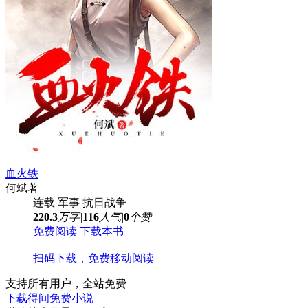
血火铁
何斌
著
连载
军事
抗日战争
220.3
万字
|
116
人气
|
0
个赞
免费阅读
下载本书
扫码下载，免费移动阅读
支持所有用户，全站免费
下载得间免费小说