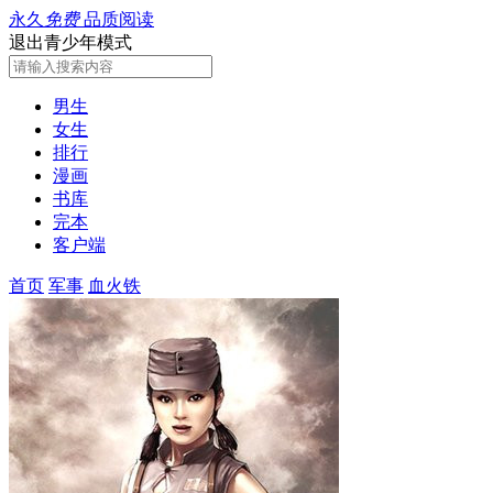
永久
免费
品质阅读
退出青少年模式
男生
女生
排行
漫画
书库
完本
客户端
首页
军事
血火铁