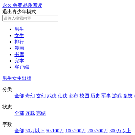
永久
免费
品质阅读
退出青少年模式
男生
女生
排行
漫画
书库
完本
客户端
男生
女生
出版
分类
全部
奇幻
玄幻
武侠
仙侠
都市
校园
历史
军事
游戏
竞技
状态
全部
连载
完结
字数
全部
50万以下
50-100万
100-200万
200-300万
300万以上