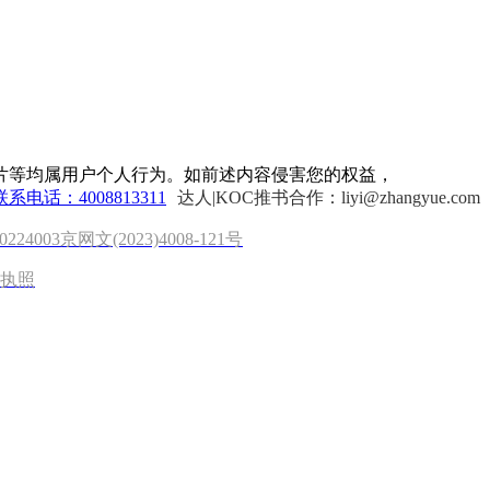
片等均属用户个人行为。如前述内容侵害您的权益，
联系电话：4008813311
达人|KOC推书合作：liyi@zhangyue.com
0224003
京网文(2023)4008-121号
执照