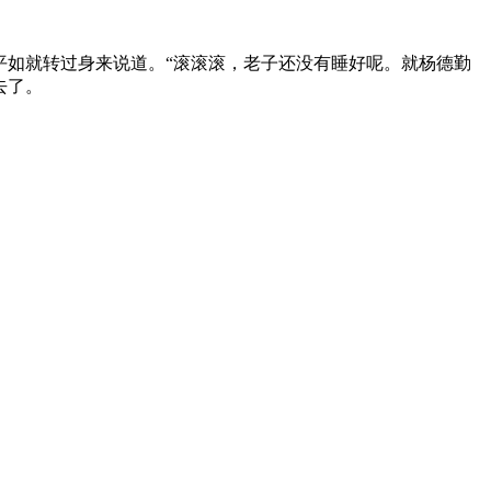
平如就转过身来说道。“滚滚滚，老子还没有睡好呢。就杨德勤
去了。