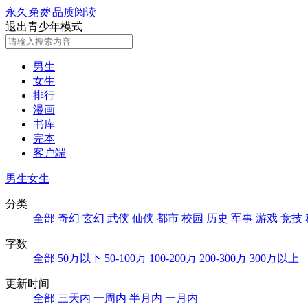
永久
免费
品质阅读
退出青少年模式
男生
女生
排行
漫画
书库
完本
客户端
男生
女生
分类
全部
奇幻
玄幻
武侠
仙侠
都市
校园
历史
军事
游戏
竞技
字数
全部
50万以下
50-100万
100-200万
200-300万
300万以上
更新时间
全部
三天内
一周内
半月内
一月内